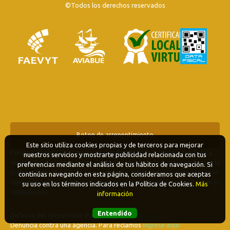
©Todos los derechos reservados
Boton de arrepentimiento
Este sitio utiliza cookies propias y de terceros para mejorar
Podés cancelar tus compras realizadas de forma online o telefonica
nuestros servicios y mostrarte publicidad relacionada con tus
dentro de un plazo máximo de 10 días desde la fecha que realizaste la
preferencias mediante el análisis de tus hábitos de navegación. Si
compra (Disp.954/2025). Según decreto 809/2024 las tarifas aéreas se
continúas navegando en esta página, consideramos que aceptas
rigen por política tarifaria de la compañía aérea informada antes de la
su uso en los términos indicados en la Política de Cookies.
Más
contratación.
información
Entendido
Defensa del consumidor. Para reclamos
ingrese aquí
Denuncia contra una agencia. Para reclamos
ingrese aquí