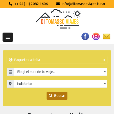
++ 54 (11) 2082 1606
info@ditomassoviajes.tur.ar
Paquetes a Italia
x
Buscar