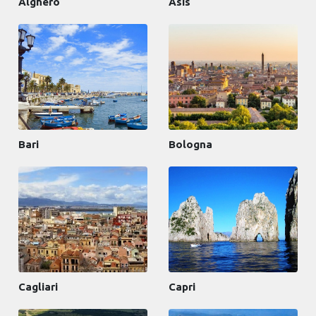
Alghero
Asis
Bari
Bologna
Cagliari
Capri