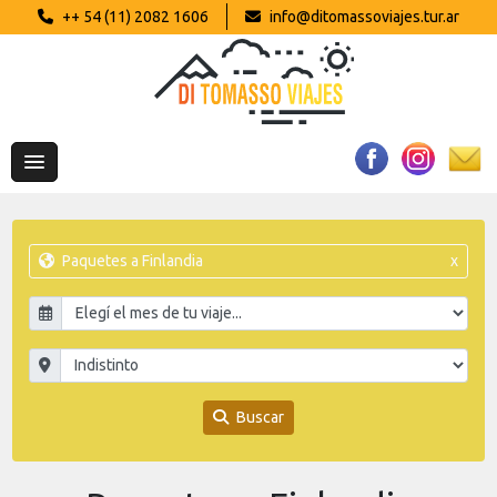
++ 54 (11) 2082 1606
info@ditomassoviajes.tur.ar
Paquetes a Finlandia
x
Buscar