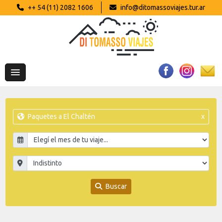
++ 54 (11) 2082 1606
info@ditomassoviajes.tur.ar
Paquetes a El Chaltén
x
Buscar